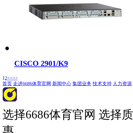
CISCO 2901/K9
1
2
<<
>>
首页
走进6686体育官网
新闻中心
集团业务
技术支持
人力资源
选择6686体育官网 选择质
惠