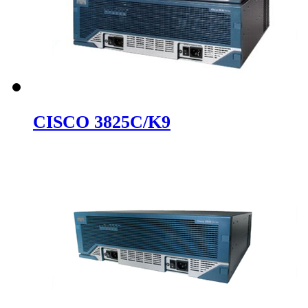
CISCO 3825C/K9