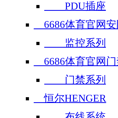
PDU插座
6686体育官网安
监控系列
6686体育官网门
门禁系列
恒尔HENGER
布线系统