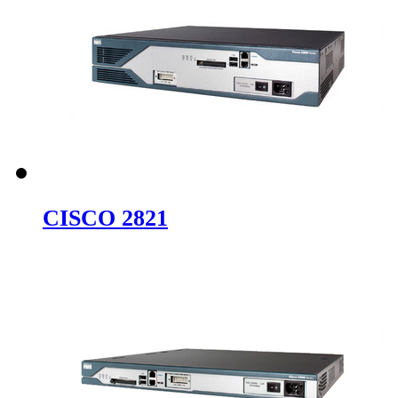
CISCO 2821