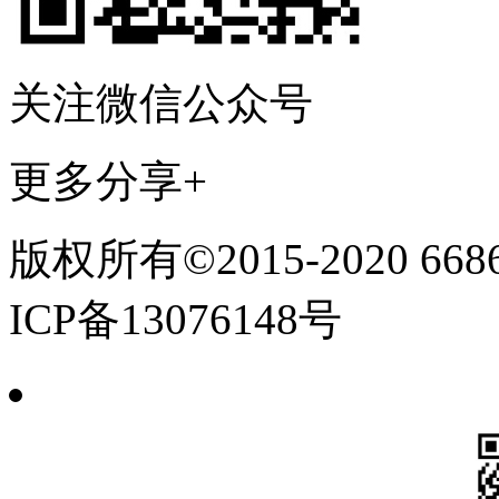
关注微信公众号
更多分享+
版权所有©2015-2020
ICP备13076148号