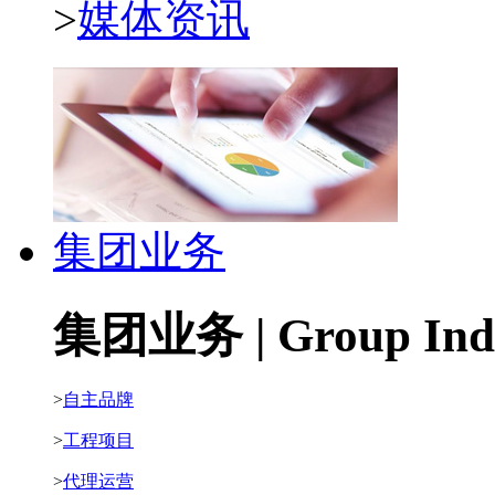
>
媒体资讯
集团业务
集团业务 | Group Ind
>
自主品牌
>
工程项目
>
代理运营