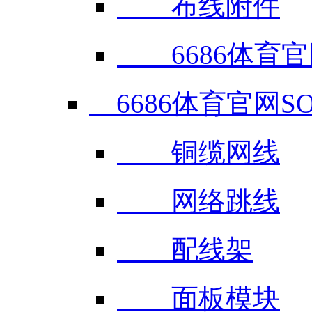
布线附件
6686体育官
6686体育官网SO
铜缆网线
网络跳线
配线架
面板模块