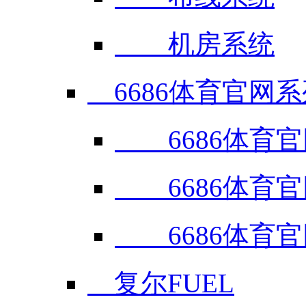
机房系统
6686体育官网系
6686体育官网
6686体育官
6686体育官网
复尔FUEL